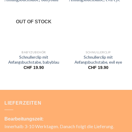
Add to
Add to
wishlist
wishlist
OUT OF STOCK
BABYZUBEHÖR
SCHNULLERCLIP
Schnullerclip mit
Schnullerclip mit
Anfangsbuchstabe, babyblau
Anfangsbuchstabe, evil eye
CHF
19.90
CHF
19.90
LIEFERZEITEN
:
Bearbeitungszeit
Innerhalb 3-10 Werktagen. Danach folgt die Lieferung.