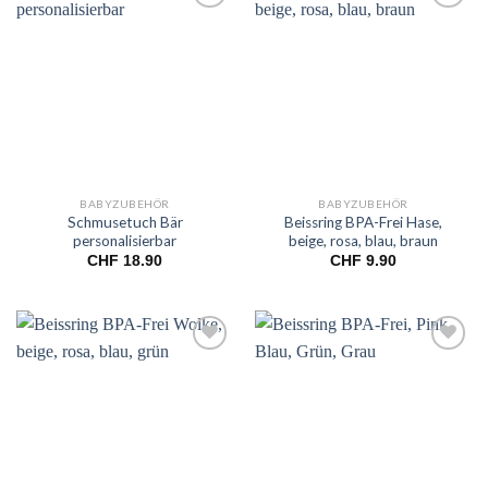
Add to
Add to
wishlist
wishlist
BABYZUBEHÖR
BABYZUBEHÖR
Schmusetuch Bär
Beissring BPA-Frei Hase,
personalisierbar
beige, rosa, blau, braun
CHF
18.90
CHF
9.90
Add to
Add to
wishlist
wishlist