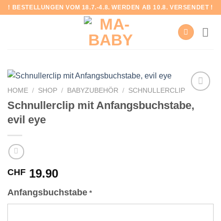
Skip
! BESTELLUNGEN VOM 18.7.-4.8. WERDEN AB 10.8. VERSENDET !
to
content
HOME
/
SHOP
/
BABYZUBEHÖR
/
SCHNULLERCLIP
Schnullerclip mit Anfangsbuchstabe,
evil eye
Add to
wishlist
19.90
CHF
Anfangsbuchstabe
*