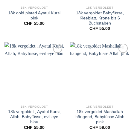
18K VERGOLDET
18K VERGOLDET
18k gold plated Ayatul Kursi
18k vergoldet Babyfüsse,
pink
Kleeblatt, Krone bis 6
Buchstaben
CHF
55.00
CHF
55.00
Add to
Add to
wishlist
wishlist
18K VERGOLDET
18K VERGOLDET
18k vergoldet , Ayatul Kursi,
18k vergoldet Mashallah
Allah, Babyfüsse, evil eye
hängend, Babyfüsse Allah
blau
pink
CHF
55.00
CHF
59.00