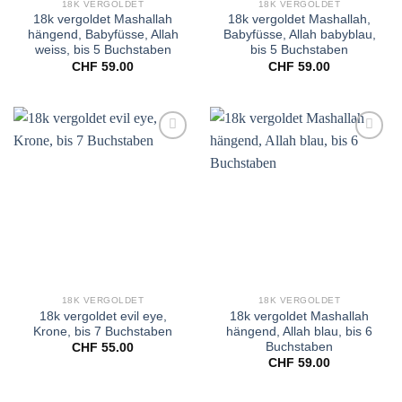
18K VERGOLDET
18K VERGOLDET
18k vergoldet Mashallah
18k vergoldet Mashallah,
hängend, Babyfüsse, Allah
Babyfüsse, Allah babyblau,
weiss, bis 5 Buchstaben
bis 5 Buchstaben
CHF
59.00
CHF
59.00
Add to
Add to
wishlist
wishlist
18K VERGOLDET
18K VERGOLDET
18k vergoldet evil eye,
18k vergoldet Mashallah
Krone, bis 7 Buchstaben
hängend, Allah blau, bis 6
Buchstaben
CHF
55.00
CHF
59.00