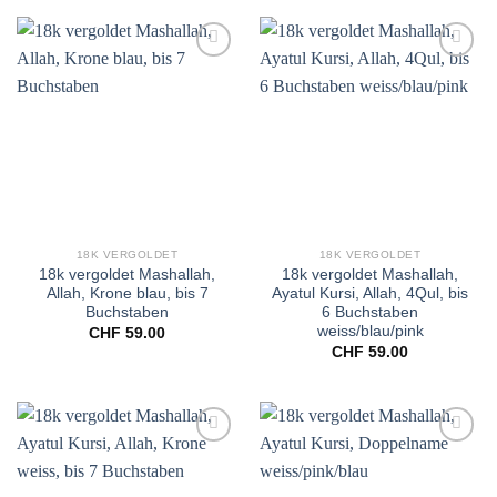
Add to
Add to
wishlist
wishlist
18K VERGOLDET
18K VERGOLDET
18k vergoldet Mashallah,
18k vergoldet Mashallah,
Allah, Krone blau, bis 7
Ayatul Kursi, Allah, 4Qul, bis
Buchstaben
6 Buchstaben
weiss/blau/pink
CHF
59.00
CHF
59.00
Add to
Add to