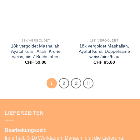
wishlist
wishlist
18K VERGOLDET
18K VERGOLDET
18k vergoldet Mashallah,
18k vergoldet Mashallah,
Ayatul Kursi, Allah, Krone
Ayatul Kursi, Doppelname
weiss, bis 7 Buchstaben
weiss/pink/blau
CHF
59.00
CHF
65.00
1
2
3
LIEFERZEITEN
Bearbeitungszeit
:
Innerhalb 3-10 Werktagen. Danach folgt die Lieferung.