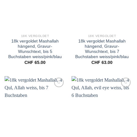
wishlist
wishlist
18K VERGOLDET
18K VERGOLDET
18k vergoldet Mashallah
18k vergoldet Mashallah
hängend, Gravur-
hängend, Gravur-
Wunschtext, bis 5
Wunschtext, bis 7
Buchstaben weiss/pink/blau
Buchstaben weiss/pink/blau
CHF
65.00
CHF
63.00
Add to
Add to
wishlist
wishlist