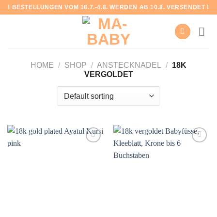
Skip
! BESTELLUNGEN VOM 18.7.-4.8. WERDEN AB 10.8. VERSENDET !
to
content
HOME
/
SHOP
/
ANSTECKNADEL
/
18K
VERGOLDET
Add to
Add to
wishlist
wishlist