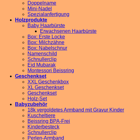
Doppelname
Mini-Nadel
Spezialanfertigung
Holzprodukte
Baby Haarbürste
Erwachsenen Haarbürste
Box: Erste Locke
Box: Milchzähne
Box: Nabelschnur
Namenschild
Schnullerclip
Eid Mubarak
Montessori Beissring
Geschenkset
XXL Geschenkbox
XL Geschenkset
Geschenkset
Holz-Set
Babyzubehör
18k vergoldetes Armband mit Gravur Kinder
Kuscheltiere
Beissring BPA-Frei
Kinderbesteck
Schnullerclip
Perlen-Armband