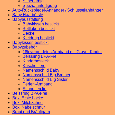
Silberfarbig
Spezialanfertigung
Auto-Rückspiegel-Anhänger / Schlüsselanhänger
Baby Haarbürste
Babyausstattung
Babykissen bestickt
Bettlaken bestickt
Decke
Kleidung bestickt
Babykissen bestickt
Babyzubehör
18k vergoldetes Armband mit Gravur Kinder
Beissring BPA-Frei
Kinderbesteck
Kuscheltiere
Namensschild Baby
Namensschild Big Brother
Namensschild Big Sister
Perlen-Armband
Schnullerclip
Beissring BPA-Frei
Box: Erste Locke
Box: Milchzähne
Box: Nabelschnur
Braut und Bräutigam