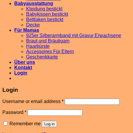
Babyausstattung
Kleidung bestickt
Babykissen bestickt
Bettlaken bestickt
Decke
Für Mamas
925er Silberarmband mit Gravur Erwachsene
Braut und Bräutigam
Haarbürste
Accessoires Für Eltern
Geschenkkarte
Über uns
Kontakt
Login
Login
Username or email address
*
Password
*
Remember me
Log in