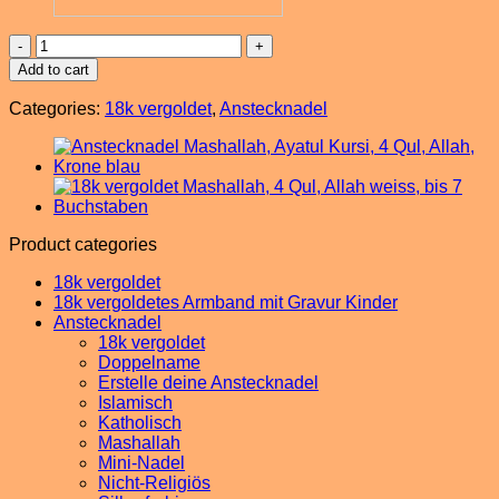
18k
vergoldet
Add to cart
,
Ayatul
Categories:
18k vergoldet
,
Anstecknadel
Kursi,
Allah,
Babyfüsse,
evil
eye
blau
quantity
Product categories
18k vergoldet
18k vergoldetes Armband mit Gravur Kinder
Anstecknadel
18k vergoldet
Doppelname
Erstelle deine Anstecknadel
Islamisch
Katholisch
Mashallah
Mini-Nadel
Nicht-Religiös