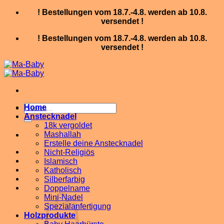
Skip
! Bestellungen vom 18.7.-4.8. werden ab 10.8.
to
versendet !
content
! Bestellungen vom 18.7.-4.8. werden ab 10.8.
versendet !
Search
Home
for:
Anstecknadel
18k vergoldet
Mashallah
Erstelle deine Anstecknadel
Nicht-Religiös
Islamisch
Katholisch
Silberfarbig
Doppelname
Mini-Nadel
Spezialanfertigung
Holzprodukte