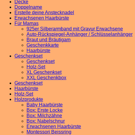
Decke
Doppelname
Erstelle deine Anstecknadel
Erwachsenen Haarbürste
Für Mamas
925er Silberarmband mit Gravur Erwachsene
Auto-Rückspiegel-Anhänger / Schlüsselanhänger
Braut und Bräutigam
Geschenkkarte
Haarbürste
Geschenkset
Geschenkset
Holz-Set
XL Geschenkset
XXL Geschenkbox
Geschenkset
Haarbürste
Holz-Set
Holzprodukte
Baby Haarbürste
Box: Erste Locke
Box: Milchzähne
Box: Nabelschnur
Erwachsenen Haarbürste
Montessori Beissring