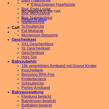
Baby Haarbürste
Erwachsenen Haarbürste
Box: Erste Locke
No products in the cart.
Box: Milchzähne
Box: Nabelschnur
Return to shop
Namenschild
Schnullerclip
Cart
Eid Mubarak
Montessori Beissring
Geschenkset
XXL Geschenkbox
XL Geschenkset
Geschenkset
Holz-Set
Babyzubehör
18k vergoldetes Armband mit Gravur Kinder
Kuscheltiere
Beissring BPA-Frei
Kinderbesteck
Schnullerclip
Perlen-Armband
Babyausstattung
Kleidung bestickt
Babykissen bestickt
Bettlaken bestickt