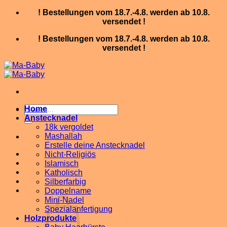
Skip
! Bestellungen vom 18.7.-4.8. werden ab 10.8.
to
versendet !
content
! Bestellungen vom 18.7.-4.8. werden ab 10.8.
versendet !
Search
Home
for:
Anstecknadel
18k vergoldet
Mashallah
Erstelle deine Anstecknadel
Nicht-Religiös
Islamisch
Katholisch
Silberfarbig
Doppelname
Mini-Nadel
Spezialanfertigung
Holzprodukte