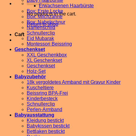
Baby Haarbürste
Erwachsenen Haarbürste
Box: Erste Locke
No products in the cart.
Box: Milchzähne
Box: Nabelschnur
Return to shop
Namenschild
Schnullerclip
Cart
Eid Mubarak
Montessori Beissring
Geschenkset
XXL Geschenkbox
XL Geschenkset
Geschenkset
Holz-Set
Babyzubehör
18k vergoldetes Armband mit Gravur Kinder
Kuscheltiere
Beissring BPA-Frei
Kinderbesteck
Schnullerclip
Perlen-Armband
Babyausstattung
Kleidung bestickt
Babykissen bestickt
Bettlaken bestickt