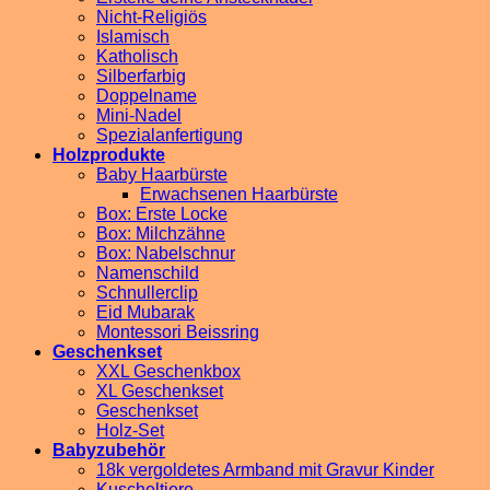
Nicht-Religiös
Islamisch
Katholisch
Silberfarbig
Doppelname
Mini-Nadel
Spezialanfertigung
Holzprodukte
Baby Haarbürste
Erwachsenen Haarbürste
Box: Erste Locke
Box: Milchzähne
Box: Nabelschnur
Namenschild
Schnullerclip
Eid Mubarak
Montessori Beissring
Geschenkset
XXL Geschenkbox
XL Geschenkset
Geschenkset
Holz-Set
Babyzubehör
18k vergoldetes Armband mit Gravur Kinder
Kuscheltiere