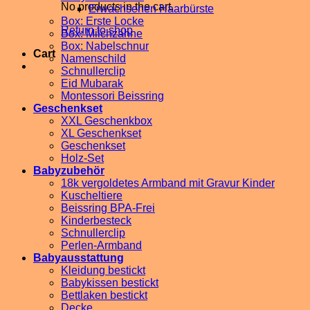
No products in the cart.
Erwachsenen Haarbürste
Box: Erste Locke
Return to shop
Box: Milchzähne
Box: Nabelschnur
Cart
Namenschild
Schnullerclip
Eid Mubarak
Montessori Beissring
Geschenkset
XXL Geschenkbox
XL Geschenkset
Geschenkset
Holz-Set
Babyzubehör
18k vergoldetes Armband mit Gravur Kinder
Kuscheltiere
Beissring BPA-Frei
Kinderbesteck
Schnullerclip
Perlen-Armband
Babyausstattung
Kleidung bestickt
Babykissen bestickt
Bettlaken bestickt
Decke