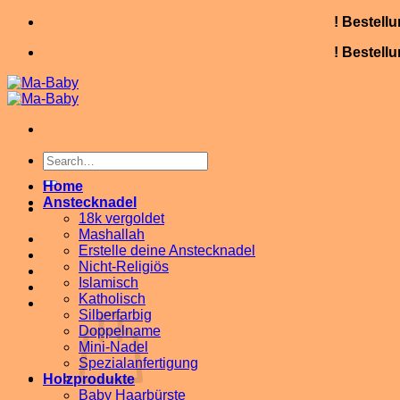
Skip
! Bestell
to
! Bestell
content
Search
for:
Home
Anstecknadel
18k vergoldet
Mashallah
Erstelle deine Anstecknadel
Nicht-Religiös
Islamisch
Katholisch
Silberfarbig
Doppelname
Mini-Nadel
Spezialanfertigung
Holzprodukte
Baby Haarbürste