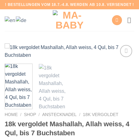
Skip
! BESTELLUNGEN VOM 18.7.-4.8. WERDEN AB 10.8. VERSENDET !
to
content
Add to
wishlist
HOME
/
SHOP
/
ANSTECKNADEL
/
18K VERGOLDET
18k vergoldet Mashallah, Allah weiss, 4
Qul, bis 7 Buchstaben