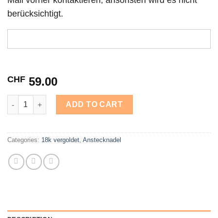
Mail vorher kontaktieren, ansonsten wird es nicht
berücksichtigt.
CHF
59.00
18k vergoldet Mashallah, Allah weiss, 4 Qul, bis 7 Buchstaben 
ADD TO CART
Categories:
18k vergoldet
,
Anstecknadel