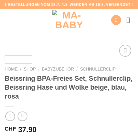
Skip
! BESTELLUNGEN VOM 18.7.-4.8. WERDEN AB 10.8. VERSENDET !
to
content
HOME
/
SHOP
/
BABYZUBEHÖR
/
SCHNULLERCLIP
Add to
Beissring BPA-Freies Set, Schnullerclip,
wishlist
Beissring Hase und Wolke beige, blau,
rosa
37.90
CHF