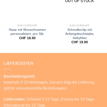
OUT OF STOCK
BABYZUBEHÖR
BABYZUBEHÖR
Hase mit Wunschnamen
Schnullerclip mit
personalisiert, pro Stk.
Anfangsbuchstabe,
babyblau
CHF
18.90
CHF
19.90
LIEFERZEITEN
Bearbeitungszeit
:
Innerhalb 3-10 Werktagen. Danach folgt die Lieferung.
(gilt für vorausbezahlte Bestellungen)
Lieferzeiten
: Schweiz 5-12 Tage, Europa bis 15 Tage,
International bis 20 Tage