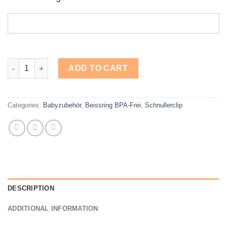
Beissring BPA-Freies Set, Schnullerclip, Beissring Hase und Wo
ADD TO CART
Categories:
Babyzubehör
,
Beissring BPA-Frei
,
Schnullerclip
DESCRIPTION
ADDITIONAL INFORMATION