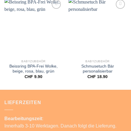
Add to
Add to
wishlist
wishlist
BABYZUBEHÖR
BABYZUBEHÖR
Beissring BPA-Frei Wolke,
Schmusetuch Bär
beige, rosa, blau, grün
personalisierbar
CHF
9.90
CHF
18.90
LIEFERZEITEN
Bearbeitungszeit
:
Innerhalb 3-10 Werktagen. Danach folgt die Lieferung.