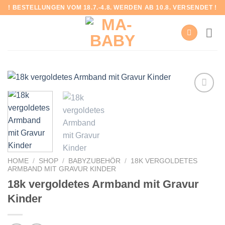
Skip
! BESTELLUNGEN VOM 18.7.-4.8. WERDEN AB 10.8. VERSENDET !
to
content
Add to
wishlist
HOME
/
SHOP
/
BABYZUBEHÖR
/
18K VERGOLDETES
ARMBAND MIT GRAVUR KINDER
18k vergoldetes Armband mit Gravur
Kinder