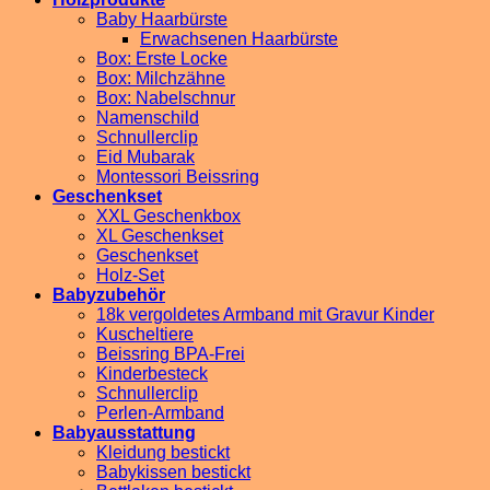
Baby Haarbürste
Erwachsenen Haarbürste
Box: Erste Locke
Box: Milchzähne
Box: Nabelschnur
Namenschild
Schnullerclip
Eid Mubarak
Montessori Beissring
Geschenkset
XXL Geschenkbox
XL Geschenkset
Geschenkset
Holz-Set
Babyzubehör
18k vergoldetes Armband mit Gravur Kinder
Kuscheltiere
Beissring BPA-Frei
Kinderbesteck
Schnullerclip
Perlen-Armband
Babyausstattung
Kleidung bestickt
Babykissen bestickt