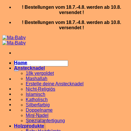
Skip
! Bestellungen vom 18.7.-4.8. werden ab 10.8.
to
versendet !
content
! Bestellungen vom 18.7.-4.8. werden ab 10.8.
versendet !
Search
Home
for:
Anstecknadel
18k vergoldet
Mashallah
Erstelle deine Anstecknadel
Nicht-Religiös
Islamisch
Katholisch
Silberfarbig
Doppelname
Mini-Nadel
Spezialanfertigung
Holzprodukte