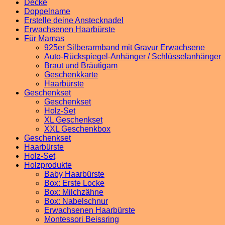
Decke
Doppelname
Erstelle deine Anstecknadel
Erwachsenen Haarbürste
Für Mamas
925er Silberarmband mit Gravur Erwachsene
Auto-Rückspiegel-Anhänger / Schlüsselanhänger
Braut und Bräutigam
Geschenkkarte
Haarbürste
Geschenkset
Geschenkset
Holz-Set
XL Geschenkset
XXL Geschenkbox
Geschenkset
Haarbürste
Holz-Set
Holzprodukte
Baby Haarbürste
Box: Erste Locke
Box: Milchzähne
Box: Nabelschnur
Erwachsenen Haarbürste
Montessori Beissring