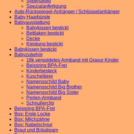
Silberfarbig
Spezialanfertigung
Auto-Rückspiegel-Anhänger / Schlüsselanhänger
Baby Haarbürste
Babyausstattung
Babykissen bestickt
Bettlaken bestickt
Decke
Kleidung bestickt
Babykissen bestickt
Babyzubehör
18k vergoldetes Armband mit Gravur Kinder
Beissring BPA-Frei
Kinderbesteck
Kuscheltiere
Namensschild Baby
Namensschild Big Brother
Namensschild Big Sister
Perlen-Armband
Schnullerclip
Beissring BPA-Frei
Box: Erste Locke
Box: Milchzähne
Box: Nabelschnur
Braut und Bräutigam