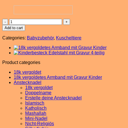
Hase
mit
Add to cart
Wunschnamen
personalisiert,
Categories:
Babyzubehör
,
Kuscheltiere
pro
Stk.
quantity
Product categories
18k vergoldet
18k vergoldetes Armband mit Gravur Kinder
Anstecknadel
18k vergoldet
Doppelname
Erstelle deine Anstecknadel
Islamisch
Katholisch
Mashallah
Mini-Nadel
Nicht-Religiös