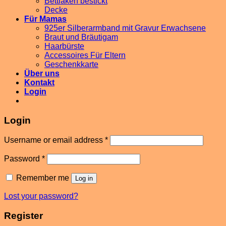
Bettlaken bestickt
Decke
Für Mamas
925er Silberarmband mit Gravur Erwachsene
Braut und Bräutigam
Haarbürste
Accessoires Für Eltern
Geschenkkarte
Über uns
Kontakt
Login
Login
Username or email address
*
Password
*
Remember me
Log in
Lost your password?
Register