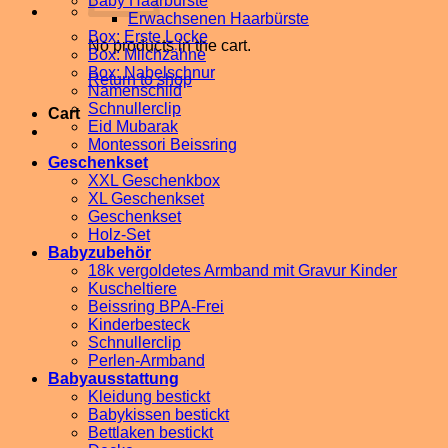
Baby Haarbürste
Erwachsenen Haarbürste
Box: Erste Locke
No products in the cart.
Box: Milchzähne
Box: Nabelschnur
Return to shop
Namenschild
Schnullerclip
Cart
Eid Mubarak
Montessori Beissring
Geschenkset
XXL Geschenkbox
XL Geschenkset
Geschenkset
Holz-Set
Babyzubehör
18k vergoldetes Armband mit Gravur Kinder
Kuscheltiere
Beissring BPA-Frei
Kinderbesteck
Schnullerclip
Perlen-Armband
Babyausstattung
Kleidung bestickt
Babykissen bestickt
Bettlaken bestickt