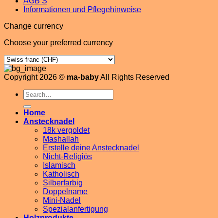
AGB’S
Informationen und Pflegehinweise
Change currency
Choose your preferred currency
Copyright 2026 ©
ma-baby
All Rights Reserved
Search
for:
Home
Anstecknadel
18k vergoldet
Mashallah
Erstelle deine Anstecknadel
Nicht-Religiös
Islamisch
Katholisch
Silberfarbig
Doppelname
Mini-Nadel
Spezialanfertigung
Holzprodukte