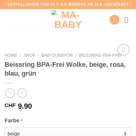
Skip
! BESTELLUNGEN VOM 18.7.-4.8. WERDEN AB 10.8. VERSENDET !
to
content
HOME
/
SHOP
/
BABYZUBEHÖR
/
BEISSRING BPA-FREI
Beissring BPA-Frei Wolke, beige, rosa,
blau, grün
Add to
wishlist
9.90
CHF
Farbe
*