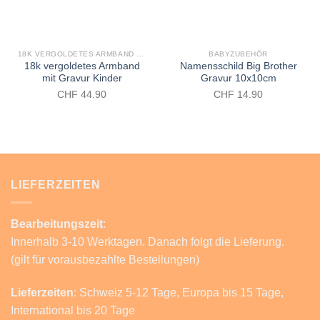
18K VERGOLDETES ARMBAND MIT GRAVUR KINDER
BABYZUBEHÖR
18k vergoldetes Armband
Namensschild Big Brother
mit Gravur Kinder
Gravur 10x10cm
CHF
44.90
CHF
14.90
LIEFERZEITEN
Bearbeitungszeit
:
Innerhalb 3-10 Werktagen. Danach folgt die Lieferung.
(gilt für vorausbezahlte Bestellungen)
Lieferzeiten
: Schweiz 5-12 Tage, Europa bis 15 Tage,
International bis 20 Tage