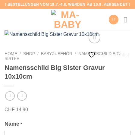
Skip
! BESTELLUNGEN VOM 18.7.-4.8. WERDEN AB 10.8. VERSENDET !
to
content
HOME
/
SHOP
/
BABYZUBEHÖR
/
NAMENSSCHILD BIG
Add to wishlist
SISTER
Namensschild Big Sister Gravur
10x10cm
CHF
14.90
Name
*