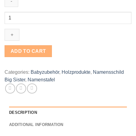
Namensschild
Big
Sister
Gravur
10x10cm
quantity
ADD TO CART
Categories:
Babyzubehör
,
Holzprodukte
,
Namensschild
Big Sister
,
Namenstafel
DESCRIPTION
ADDITIONAL INFORMATION