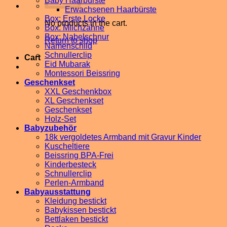
Baby Haarbürste
Erwachsenen Haarbürste
Box: Erste Locke
No products in the cart.
Box: Milchzähne
Box: Nabelschnur
Return to shop
Namenschild
Schnullerclip
Cart
Eid Mubarak
Montessori Beissring
Geschenkset
XXL Geschenkbox
XL Geschenkset
Geschenkset
Holz-Set
Babyzubehör
18k vergoldetes Armband mit Gravur Kinder
Kuscheltiere
Beissring BPA-Frei
Kinderbesteck
Schnullerclip
Perlen-Armband
Babyausstattung
Kleidung bestickt
Babykissen bestickt
Bettlaken bestickt