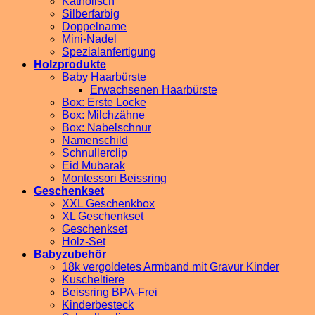
Katholisch
Silberfarbig
Doppelname
Mini-Nadel
Spezialanfertigung
Holzprodukte
Baby Haarbürste
Erwachsenen Haarbürste
Box: Erste Locke
Box: Milchzähne
Box: Nabelschnur
Namenschild
Schnullerclip
Eid Mubarak
Montessori Beissring
Geschenkset
XXL Geschenkbox
XL Geschenkset
Geschenkset
Holz-Set
Babyzubehör
18k vergoldetes Armband mit Gravur Kinder
Kuscheltiere
Beissring BPA-Frei
Kinderbesteck