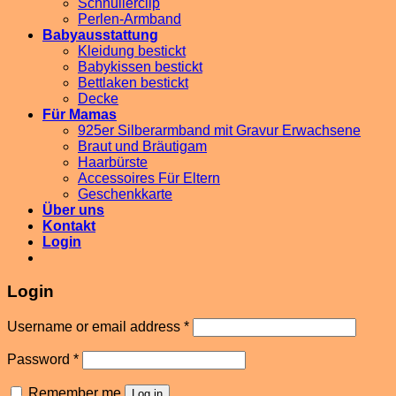
Schnullerclip
Perlen-Armband
Babyausstattung
Kleidung bestickt
Babykissen bestickt
Bettlaken bestickt
Decke
Für Mamas
925er Silberarmband mit Gravur Erwachsene
Braut und Bräutigam
Haarbürste
Accessoires Für Eltern
Geschenkkarte
Über uns
Kontakt
Login
Login
Username or email address
*
Password
*
Remember me
Log in