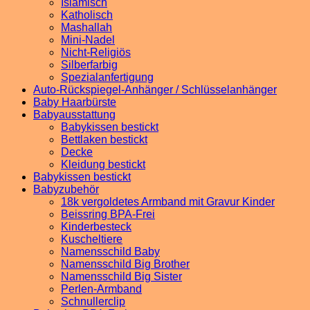
Islamisch
Katholisch
Mashallah
Mini-Nadel
Nicht-Religiös
Silberfarbig
Spezialanfertigung
Auto-Rückspiegel-Anhänger / Schlüsselanhänger
Baby Haarbürste
Babyausstattung
Babykissen bestickt
Bettlaken bestickt
Decke
Kleidung bestickt
Babykissen bestickt
Babyzubehör
18k vergoldetes Armband mit Gravur Kinder
Beissring BPA-Frei
Kinderbesteck
Kuscheltiere
Namensschild Baby
Namensschild Big Brother
Namensschild Big Sister
Perlen-Armband
Schnullerclip