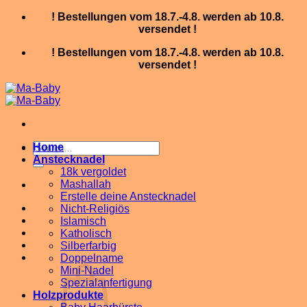
Skip
! Bestellungen vom 18.7.-4.8. werden ab 10.8.
to
versendet !
content
! Bestellungen vom 18.7.-4.8. werden ab 10.8.
versendet !
Search
Home
for:
Anstecknadel
18k vergoldet
Mashallah
Erstelle deine Anstecknadel
Nicht-Religiös
Islamisch
Katholisch
Silberfarbig
Doppelname
Mini-Nadel
Spezialanfertigung
Holzprodukte