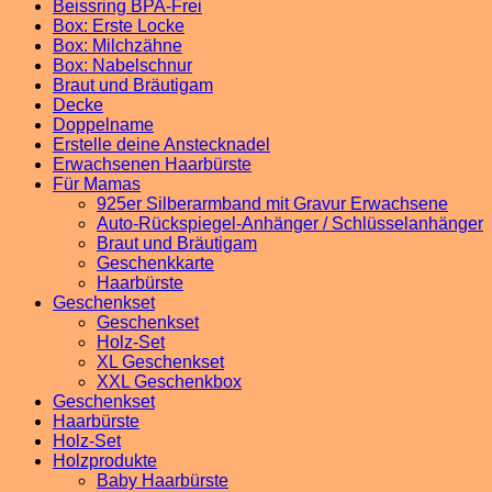
Beissring BPA-Frei
Box: Erste Locke
Box: Milchzähne
Box: Nabelschnur
Braut und Bräutigam
Decke
Doppelname
Erstelle deine Anstecknadel
Erwachsenen Haarbürste
Für Mamas
925er Silberarmband mit Gravur Erwachsene
Auto-Rückspiegel-Anhänger / Schlüsselanhänger
Braut und Bräutigam
Geschenkkarte
Haarbürste
Geschenkset
Geschenkset
Holz-Set
XL Geschenkset
XXL Geschenkbox
Geschenkset
Haarbürste
Holz-Set
Holzprodukte
Baby Haarbürste