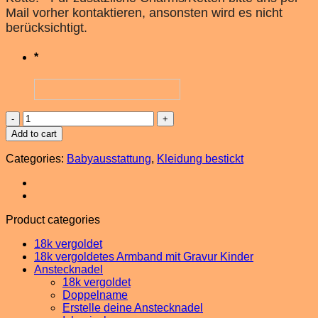
Mail vorher kontaktieren, ansonsten wird es nicht
berücksichtigt.
*
Kleidungsset
Newborn
Add to cart
0-
1Mt
Categories:
Babyausstattung
,
Kleidung bestickt
quantity
Product categories
18k vergoldet
18k vergoldetes Armband mit Gravur Kinder
Anstecknadel
18k vergoldet
Doppelname
Erstelle deine Anstecknadel