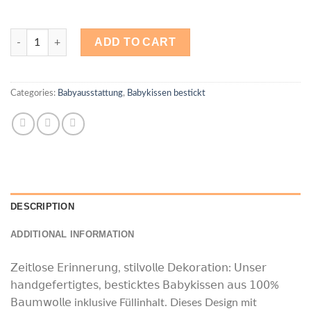
besticktes Babykissen Rose Rüschen quantity
ADD TO CART
Categories:
Babyausstattung
,
Babykissen bestickt
DESCRIPTION
ADDITIONAL INFORMATION
𝖹𝖾𝗂𝗍𝗅𝗈𝗌𝖾 𝖤𝗋𝗂𝗇𝗇𝖾𝗋𝗎𝗇𝗀, 𝗌𝗍𝗂𝗅𝗏𝗈𝗅𝗅𝖾 𝖣𝖾𝗄𝗈𝗋𝖺𝗍𝗂𝗈𝗇: 𝖴𝗇𝗌𝖾𝗋
𝗁𝖺𝗇𝖽𝗀𝖾𝖿𝖾𝗋𝗍𝗂𝗀𝗍𝖾𝗌, 𝖻𝖾𝗌𝗍𝗂𝖼𝗄𝗍𝖾𝗌 𝖡𝖺𝖻𝗒𝗄𝗂𝗌𝗌𝖾𝗇 𝖺𝗎𝗌 𝟣𝟢𝟢%
𝖡𝖺𝗎𝗆𝗐𝗈𝗅𝗅𝖾 inklusive Füllinhalt. Dieses Design mit