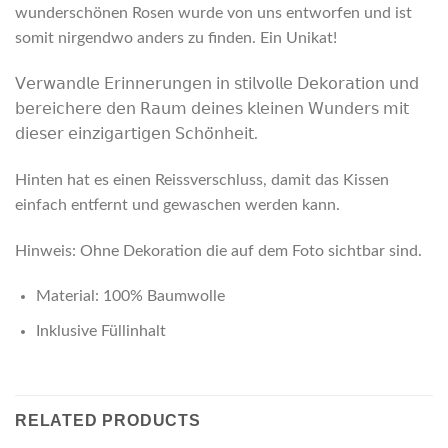
wunderschönen Rosen wurde von uns entworfen und ist
somit nirgendwo anders zu finden. Ein Unikat!
𝖵𝖾𝗋𝗐𝖺𝗇𝖽𝗅𝖾 𝖤𝗋𝗂𝗇𝗇𝖾𝗋𝗎𝗇𝗀𝖾𝗇 𝗂𝗇 𝗌𝗍𝗂𝗅𝗏𝗈𝗅𝗅𝖾 𝖣𝖾𝗄𝗈𝗋𝖺𝗍𝗂𝗈𝗇 𝗎𝗇𝖽
𝖻𝖾𝗋𝖾𝗂𝖼𝗁𝖾𝗋𝖾 𝖽𝖾𝗇 𝖱𝖺𝗎𝗆 𝖽𝖾𝗂𝗇𝖾𝗌 𝗄𝗅𝖾𝗂𝗇𝖾𝗇 𝖶𝗎𝗇𝖽𝖾𝗋𝗌 𝗆𝗂𝗍
𝖽𝗂𝖾𝗌𝖾𝗋 𝖾𝗂𝗇𝗓𝗂𝗀𝖺𝗋𝗍𝗂𝗀𝖾𝗇 𝖲𝖼𝗁𝗈̈𝗇𝗁𝖾𝗂𝗍.
Hinten hat es einen Reissverschluss, damit das Kissen
einfach entfernt und gewaschen werden kann.
Hinweis: Ohne Dekoration die auf dem Foto sichtbar sind.
Material: 100% Baumwolle
Inklusive Füllinhalt
RELATED PRODUCTS