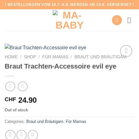
Skip
! BESTELLUNGEN VOM 18.7.-4.8. WERDEN AB 10.8. VERSENDET !
to
content
HOME
/
SHOP
/
FÜR MAMAS
/
BRAUT UND BRÄUTIGAM
Braut Trachten-Accessoire evil eye
Add to
wishlist
24.90
CHF
Out of stock
Categories:
Braut und Bräutigam
,
Für Mamas