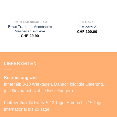
BRAUT UND BRÄUTIGAM
FÜR MAMAS
Braut Trachten-Accessoire
Gift card 2
Mashallah evil eye
CHF
100.00
CHF
29.90
LIEFERZEITEN
Bearbeitungszeit
:
Innerhalb 3-10 Werktagen. Danach folgt die Lieferung.
(gilt für vorausbezahlte Bestellungen)
Lieferzeiten
: Schweiz 5-12 Tage, Europa bis 15 Tage,
International bis 20 Tage