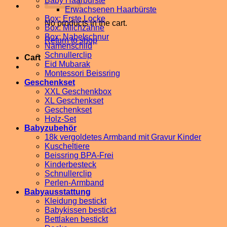
Baby Haarbürste
Erwachsenen Haarbürste
Box: Erste Locke
No products in the cart.
Box: Milchzähne
Box: Nabelschnur
Return to shop
Namenschild
Schnullerclip
Cart
Eid Mubarak
Montessori Beissring
Geschenkset
XXL Geschenkbox
XL Geschenkset
Geschenkset
Holz-Set
Babyzubehör
18k vergoldetes Armband mit Gravur Kinder
Kuscheltiere
Beissring BPA-Frei
Kinderbesteck
Schnullerclip
Perlen-Armband
Babyausstattung
Kleidung bestickt
Babykissen bestickt
Bettlaken bestickt