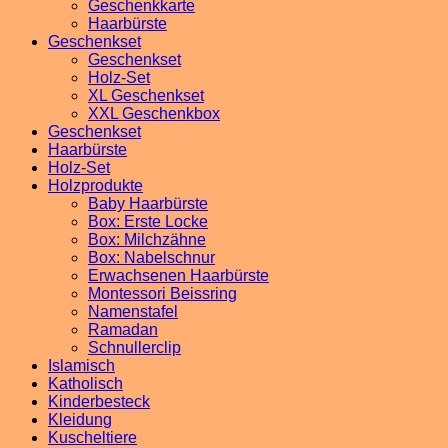
Geschenkkarte
Haarbürste
Geschenkset
Geschenkset
Holz-Set
XL Geschenkset
XXL Geschenkbox
Geschenkset
Haarbürste
Holz-Set
Holzprodukte
Baby Haarbürste
Box: Erste Locke
Box: Milchzähne
Box: Nabelschnur
Erwachsenen Haarbürste
Montessori Beissring
Namenstafel
Ramadan
Schnullerclip
Islamisch
Katholisch
Kinderbesteck
Kleidung
Kuscheltiere