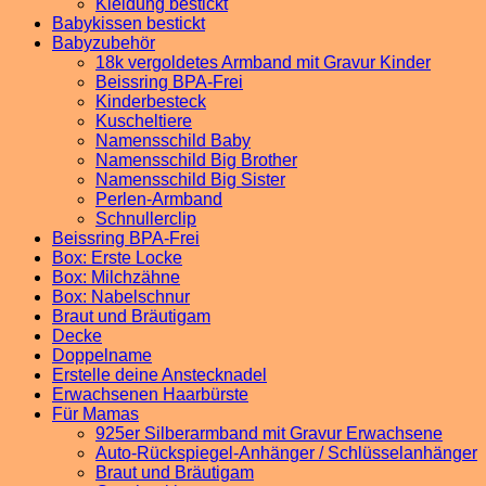
Kleidung bestickt
Babykissen bestickt
Babyzubehör
18k vergoldetes Armband mit Gravur Kinder
Beissring BPA-Frei
Kinderbesteck
Kuscheltiere
Namensschild Baby
Namensschild Big Brother
Namensschild Big Sister
Perlen-Armband
Schnullerclip
Beissring BPA-Frei
Box: Erste Locke
Box: Milchzähne
Box: Nabelschnur
Braut und Bräutigam
Decke
Doppelname
Erstelle deine Anstecknadel
Erwachsenen Haarbürste
Für Mamas
925er Silberarmband mit Gravur Erwachsene
Auto-Rückspiegel-Anhänger / Schlüsselanhänger
Braut und Bräutigam