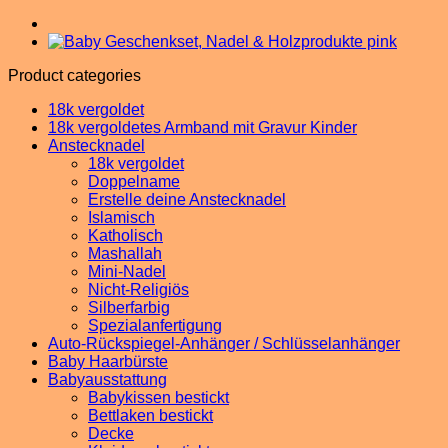
Haarbürste
&
Box
&
Schnullerclip
Product categories
Weiss/Pink/Blau
18k vergoldet
quantity
18k vergoldetes Armband mit Gravur Kinder
Anstecknadel
18k vergoldet
Doppelname
Erstelle deine Anstecknadel
Islamisch
Katholisch
Mashallah
Mini-Nadel
Nicht-Religiös
Silberfarbig
Spezialanfertigung
Auto-Rückspiegel-Anhänger / Schlüsselanhänger
Baby Haarbürste
Babyausstattung
Babykissen bestickt
Bettlaken bestickt
Decke