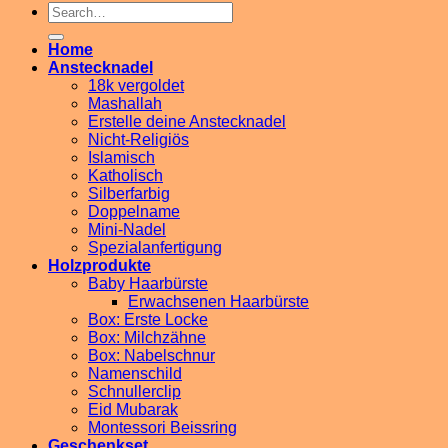
Search
for:
Home
Anstecknadel
18k vergoldet
Mashallah
Erstelle deine Anstecknadel
Nicht-Religiös
Islamisch
Katholisch
Silberfarbig
Doppelname
Mini-Nadel
Spezialanfertigung
Holzprodukte
Baby Haarbürste
Erwachsenen Haarbürste
Box: Erste Locke
Box: Milchzähne
Box: Nabelschnur
Namenschild
Schnullerclip
Eid Mubarak
Montessori Beissring
Geschenkset