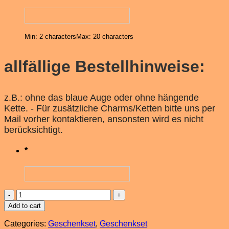
Min: 2 characters
Max: 20 characters
allfällige Bestellhinweise:
z.B.: ohne das blaue Auge oder ohne hängende
Kette. - Für zusätzliche Charms/Ketten bitte uns per
Mail vorher kontaktieren, ansonsten wird es nicht
berücksichtigt.
*
Baby
Geschenkset,
Add to cart
Anstecknadel
&
Categories:
Geschenkset
,
Geschenkset