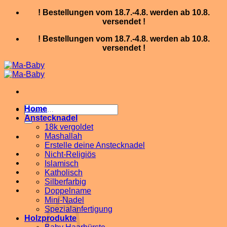
Skip
! Bestellungen vom 18.7.-4.8. werden ab 10.8.
to
versendet !
content
! Bestellungen vom 18.7.-4.8. werden ab 10.8.
versendet !
Search
Home
for:
Anstecknadel
18k vergoldet
Mashallah
Erstelle deine Anstecknadel
Nicht-Religiös
Islamisch
Katholisch
Silberfarbig
Doppelname
Mini-Nadel
Spezialanfertigung
Holzprodukte