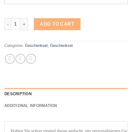
Baby Geschenkset, Anstecknadel & Haarbürste & Box & Schnull
ADD TO CART
Categories:
Geschenkset
,
Geschenkset
DESCRIPTION
ADDITIONAL INFORMATION
Haben Sie schon einmal daran gedacht, ein personalisiertes Gesc