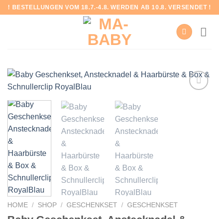
Skip
! BESTELLUNGEN VOM 18.7.-4.8. WERDEN AB 10.8. VERSENDET !
to
content
Add to
wishlist
HOME
/
SHOP
/
GESCHENKSET
/
GESCHENKSET