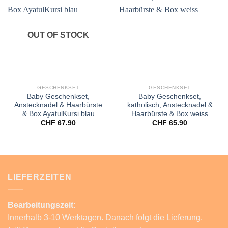
Add to
Add to
wishlist
wishlist
OUT OF STOCK
GESCHENKSET
GESCHENKSET
Baby Geschenkset,
Baby Geschenkset,
Anstecknadel & Haarbürste
katholisch, Anstecknadel &
& Box AyatulKursi blau
Haarbürste & Box weiss
CHF
67.90
CHF
65.90
LIEFERZEITEN
Bearbeitungszeit
:
Innerhalb 3-10 Werktagen. Danach folgt die Lieferung.