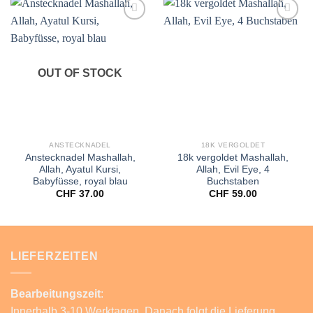
Add to
Add to
wishlist
wishlist
OUT OF STOCK
ANSTECKNADEL
18K VERGOLDET
Anstecknadel Mashallah,
18k vergoldet Mashallah,
Allah, Ayatul Kursi,
Allah, Evil Eye, 4
Babyfüsse, royal blau
Buchstaben
CHF
37.00
CHF
59.00
LIEFERZEITEN
Bearbeitungszeit
:
Innerhalb 3-10 Werktagen. Danach folgt die Lieferung.