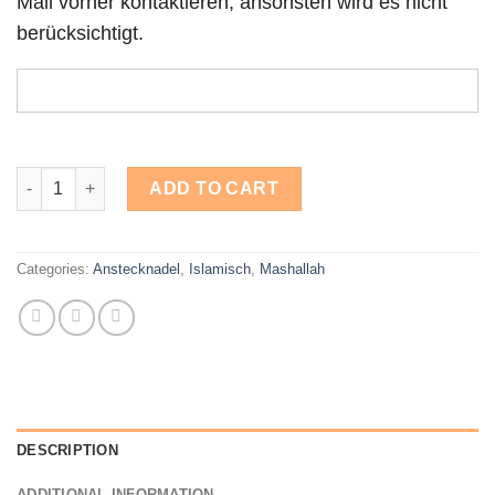
Mail vorher kontaktieren, ansonsten wird es nicht
berücksichtigt.
Anstecknadel Mashallah, Allah, Herz pink quantity
ADD TO CART
Categories:
Anstecknadel
,
Islamisch
,
Mashallah
DESCRIPTION
ADDITIONAL INFORMATION