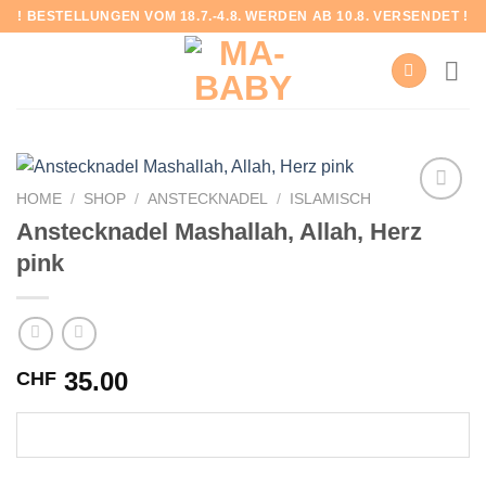
Skip
! BESTELLUNGEN VOM 18.7.-4.8. WERDEN AB 10.8. VERSENDET !
to
content
HOME
/
SHOP
/
ANSTECKNADEL
/
ISLAMISCH
Anstecknadel Mashallah, Allah, Herz
pink
Add to
wishlist
35.00
CHF