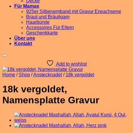
Decke
Für Mamas
925er Silberarmband mit Gravur Erwachsene
Braut und Bräutigam
Haarbürste
Accessoires Für Eltern
Geschenkkarte
Über uns
Kontakt
Add to wishlist
Home
/
Shop
/
Anstecknadel
/
18k vergoldet
18k vergoldet,
Namensplatte Gravur