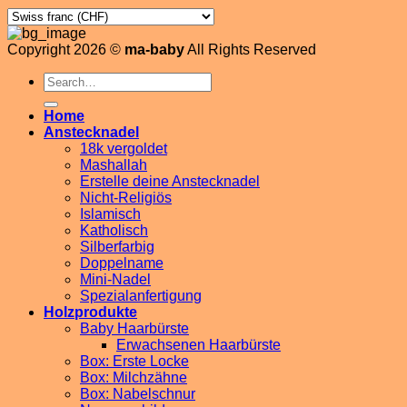
Copyright 2026 ©
ma-baby
All Rights Reserved
Search
for:
Home
Anstecknadel
18k vergoldet
Mashallah
Erstelle deine Anstecknadel
Nicht-Religiös
Islamisch
Katholisch
Silberfarbig
Doppelname
Mini-Nadel
Spezialanfertigung
Holzprodukte
Baby Haarbürste
Erwachsenen Haarbürste
Box: Erste Locke
Box: Milchzähne
Box: Nabelschnur