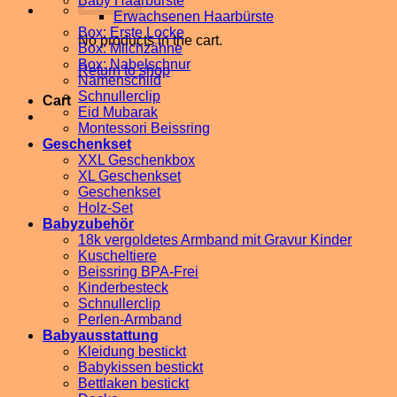
Baby Haarbürste
Erwachsenen Haarbürste
Box: Erste Locke
No products in the cart.
Box: Milchzähne
Box: Nabelschnur
Return to shop
Namenschild
Schnullerclip
Cart
Eid Mubarak
Montessori Beissring
Geschenkset
XXL Geschenkbox
XL Geschenkset
Geschenkset
Holz-Set
Babyzubehör
18k vergoldetes Armband mit Gravur Kinder
Kuscheltiere
Beissring BPA-Frei
Kinderbesteck
Schnullerclip
Perlen-Armband
Babyausstattung
Kleidung bestickt
Babykissen bestickt
Bettlaken bestickt