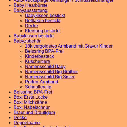
Auto-Rückspiegel-Anhänger / Schlüsselanhänger
Baby Haarbürste
Babyausstattung
Babykissen bestickt
Bettlaken bestickt
Decke
Kleidung bestickt
Babykissen bestickt
Babyzubehör
18k vergoldetes Armband mit Gravur Kinder
Beissring BPA-Frei
Kinderbesteck
Kuscheltiere
Namensschild Baby
Namensschild Big Brother
Namensschild Big Sister
Perlen-Armband
Schnullerclip
Beissring BPA-Frei
Box: Erste Locke
Box: Milchzähne
Box: Nabelschnur
Braut und Bräutigam
Decke
Doppelname