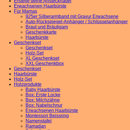
Erstelle deine Anstecknadel
Erwachsenen Haarbürste
Für Mamas
925er Silberarmband mit Gravur Erwachsene
Auto-Rückspiegel-Anhänger / Schlüsselanhänger
Braut und Bräutigam
Geschenkkarte
Haarbürste
Geschenkset
Geschenkset
Holz-Set
XL Geschenkset
XXL Geschenkbox
Geschenkset
Haarbürste
Holz-Set
Holzprodukte
Baby Haarbürste
Box: Erste Locke
Box: Milchzähne
Box: Nabelschnur
Erwachsenen Haarbürste
Montessori Beissring
Namenstafel
Ramadan