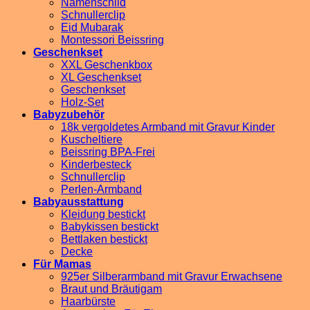
Namenschild
Schnullerclip
Eid Mubarak
Montessori Beissring
Geschenkset
XXL Geschenkbox
XL Geschenkset
Geschenkset
Holz-Set
Babyzubehör
18k vergoldetes Armband mit Gravur Kinder
Kuscheltiere
Beissring BPA-Frei
Kinderbesteck
Schnullerclip
Perlen-Armband
Babyausstattung
Kleidung bestickt
Babykissen bestickt
Bettlaken bestickt
Decke
Für Mamas
925er Silberarmband mit Gravur Erwachsene
Braut und Bräutigam
Haarbürste