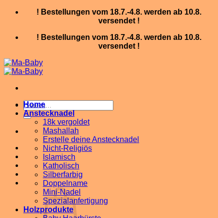
Skip
! Bestellungen vom 18.7.-4.8. werden ab 10.8.
to
versendet !
content
! Bestellungen vom 18.7.-4.8. werden ab 10.8.
versendet !
Search
Home
for:
Anstecknadel
18k vergoldet
Mashallah
Erstelle deine Anstecknadel
Nicht-Religiös
Islamisch
Katholisch
Silberfarbig
Doppelname
Mini-Nadel
Spezialanfertigung
Holzprodukte