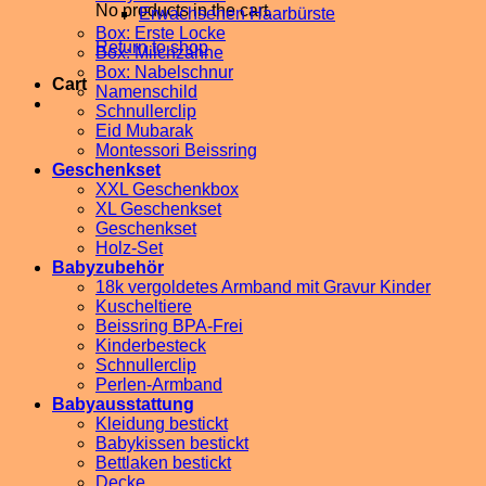
No products in the cart.
Erwachsenen Haarbürste
Box: Erste Locke
Return to shop
Box: Milchzähne
Box: Nabelschnur
Cart
Namenschild
Schnullerclip
Eid Mubarak
Montessori Beissring
Geschenkset
XXL Geschenkbox
XL Geschenkset
Geschenkset
Holz-Set
Babyzubehör
18k vergoldetes Armband mit Gravur Kinder
Kuscheltiere
Beissring BPA-Frei
Kinderbesteck
Schnullerclip
Perlen-Armband
Babyausstattung
Kleidung bestickt
Babykissen bestickt
Bettlaken bestickt
Decke