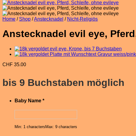
Home
/
Shop
/
Anstecknadel
/
Nicht-Religiös
Anstecknadel evil eye, Pferd
CHF
35.00
bis 9 Buchstaben möglich
Baby Name
*
Min: 1 characters
Max: 9 characters