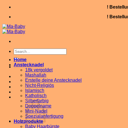
Skip
! Bestell
to
! Bestell
content
Search
for:
Home
Anstecknadel
18k vergoldet
Mashallah
Erstelle deine Anstecknadel
Nicht-Religiös
Islamisch
Katholisch
Silberfarbig
Doppelname
Mini-Nadel
Spezialanfertigung
Holzprodukte
Baby Haarbürste