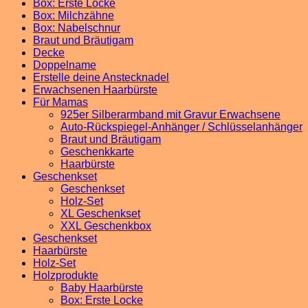
Box: Erste Locke
Box: Milchzähne
Box: Nabelschnur
Braut und Bräutigam
Decke
Doppelname
Erstelle deine Anstecknadel
Erwachsenen Haarbürste
Für Mamas
925er Silberarmband mit Gravur Erwachsene
Auto-Rückspiegel-Anhänger / Schlüsselanhänger
Braut und Bräutigam
Geschenkkarte
Haarbürste
Geschenkset
Geschenkset
Holz-Set
XL Geschenkset
XXL Geschenkbox
Geschenkset
Haarbürste
Holz-Set
Holzprodukte
Baby Haarbürste
Box: Erste Locke