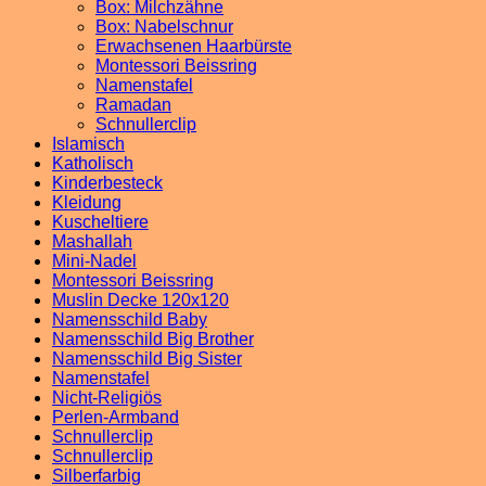
Box: Milchzähne
Box: Nabelschnur
Erwachsenen Haarbürste
Montessori Beissring
Namenstafel
Ramadan
Schnullerclip
Islamisch
Katholisch
Kinderbesteck
Kleidung
Kuscheltiere
Mashallah
Mini-Nadel
Montessori Beissring
Muslin Decke 120x120
Namensschild Baby
Namensschild Big Brother
Namensschild Big Sister
Namenstafel
Nicht-Religiös
Perlen-Armband
Schnullerclip
Schnullerclip
Silberfarbig