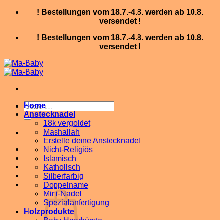
Skip
! Bestellungen vom 18.7.-4.8. werden ab 10.8.
to
versendet !
content
! Bestellungen vom 18.7.-4.8. werden ab 10.8.
versendet !
Search
Home
for:
Anstecknadel
18k vergoldet
Mashallah
Erstelle deine Anstecknadel
Nicht-Religiös
Islamisch
Katholisch
Silberfarbig
Doppelname
Mini-Nadel
Spezialanfertigung
Holzprodukte