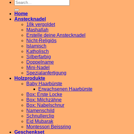
Search
for:
Home
Anstecknadel
18k vergoldet
Mashallah
Erstelle deine Anstecknadel
Nicht-Religiös
Islamisch
Katholisch
Silberfarbig
Doppelname
Mini-Nadel
Spezialanfertigung
Holzprodukte
Baby Haarbürste
Erwachsenen Haarbürste
Box: Erste Locke
Box: Milchzähne
Box: Nabelschnur
Namenschild
Schnullerclip
Eid Mubarak
Montessori Beissring
Geschenkset