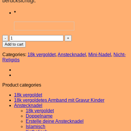
berücksichtigt.
*
Mini
Anstecknadel
Add to cart
18k
vergoldet
Categories:
18k vergoldet
,
Anstecknadel
,
Mini-Nadel
,
Nicht-
Pferd,
Religiös
Schmetterling
quantity
Product categories
18k vergoldet
18k vergoldetes Armband mit Gravur Kinder
Anstecknadel
18k vergoldet
Doppelname
Erstelle deine Anstecknadel
Islamisch