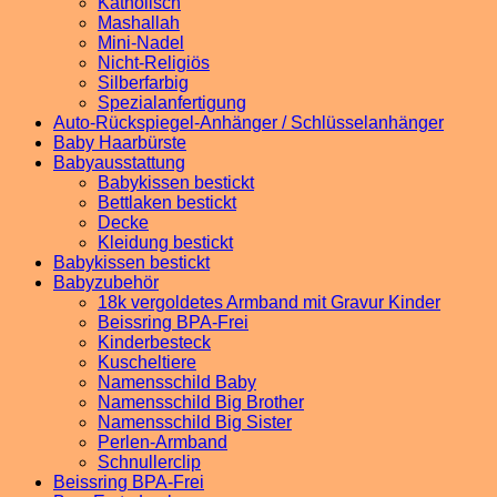
Katholisch
Mashallah
Mini-Nadel
Nicht-Religiös
Silberfarbig
Spezialanfertigung
Auto-Rückspiegel-Anhänger / Schlüsselanhänger
Baby Haarbürste
Babyausstattung
Babykissen bestickt
Bettlaken bestickt
Decke
Kleidung bestickt
Babykissen bestickt
Babyzubehör
18k vergoldetes Armband mit Gravur Kinder
Beissring BPA-Frei
Kinderbesteck
Kuscheltiere
Namensschild Baby
Namensschild Big Brother
Namensschild Big Sister
Perlen-Armband
Schnullerclip
Beissring BPA-Frei