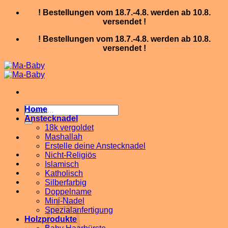
Skip
! Bestellungen vom 18.7.-4.8. werden ab 10.8.
to
versendet !
content
! Bestellungen vom 18.7.-4.8. werden ab 10.8.
versendet !
Search
Home
for:
Anstecknadel
18k vergoldet
Mashallah
Erstelle deine Anstecknadel
Nicht-Religiös
Islamisch
Katholisch
Silberfarbig
Doppelname
Mini-Nadel
Spezialanfertigung
Holzprodukte