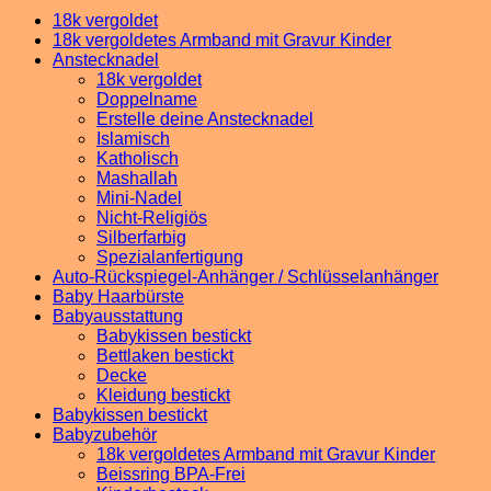
18k vergoldet
18k vergoldetes Armband mit Gravur Kinder
Anstecknadel
18k vergoldet
Doppelname
Erstelle deine Anstecknadel
Islamisch
Katholisch
Mashallah
Mini-Nadel
Nicht-Religiös
Silberfarbig
Spezialanfertigung
Auto-Rückspiegel-Anhänger / Schlüsselanhänger
Baby Haarbürste
Babyausstattung
Babykissen bestickt
Bettlaken bestickt
Decke
Kleidung bestickt
Babykissen bestickt
Babyzubehör
18k vergoldetes Armband mit Gravur Kinder
Beissring BPA-Frei