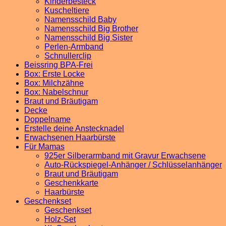
Kinderbesteck
Kuscheltiere
Namensschild Baby
Namensschild Big Brother
Namensschild Big Sister
Perlen-Armband
Schnullerclip
Beissring BPA-Frei
Box: Erste Locke
Box: Milchzähne
Box: Nabelschnur
Braut und Bräutigam
Decke
Doppelname
Erstelle deine Anstecknadel
Erwachsenen Haarbürste
Für Mamas
925er Silberarmband mit Gravur Erwachsene
Auto-Rückspiegel-Anhänger / Schlüsselanhänger
Braut und Bräutigam
Geschenkkarte
Haarbürste
Geschenkset
Geschenkset
Holz-Set