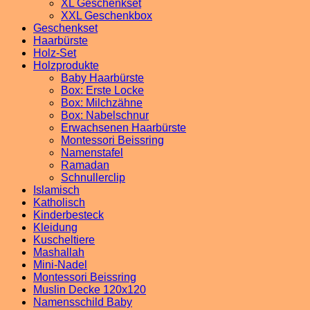
XL Geschenkset
XXL Geschenkbox
Geschenkset
Haarbürste
Holz-Set
Holzprodukte
Baby Haarbürste
Box: Erste Locke
Box: Milchzähne
Box: Nabelschnur
Erwachsenen Haarbürste
Montessori Beissring
Namenstafel
Ramadan
Schnullerclip
Islamisch
Katholisch
Kinderbesteck
Kleidung
Kuscheltiere
Mashallah
Mini-Nadel
Montessori Beissring
Muslin Decke 120x120
Namensschild Baby