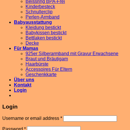
Beissring BPA-Frei
Kinderbesteck
Schnullerclip
Perlen-Armband
Babyausstattung
Kleidung bestickt
Babykissen bestickt
Bettlaken bestickt
Decke
Für Mamas
925er Silberarmband mit Gravur Erwachsene
Braut und Bräutigam
Haarbürste
Accessoires Für Eltern
Geschenkkarte
Über uns
Kontakt
Login
Login
Username or email address
*
Password
*