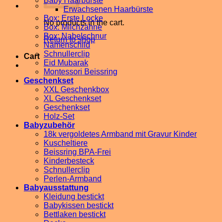
Baby Haarbürste
Erwachsenen Haarbürste
Box: Erste Locke
No products in the cart.
Box: Milchzähne
Box: Nabelschnur
Return to shop
Namenschild
Schnullerclip
Cart
Eid Mubarak
Montessori Beissring
Geschenkset
XXL Geschenkbox
XL Geschenkset
Geschenkset
Holz-Set
Babyzubehör
18k vergoldetes Armband mit Gravur Kinder
Kuscheltiere
Beissring BPA-Frei
Kinderbesteck
Schnullerclip
Perlen-Armband
Babyausstattung
Kleidung bestickt
Babykissen bestickt
Bettlaken bestickt