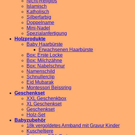
Nicht-Religiös
Islamisch
Katholisch
Silberfarbig
Doppelname
Mini-Nadel
Spezialanfertigung
Holzprodukte
Baby Haarbürste
Erwachsenen Haarbürste
Box: Erste Locke
Box: Milchzähne
Box: Nabelschnur
Namenschild
Schnullerclip
Eid Mubarak
Montessori Beissring
Geschenkset
XXL Geschenkbox
XL Geschenkset
Geschenkset
Holz-Set
Babyzubehör
18k vergoldetes Armband mit Gravur Kinder
Kuscheltiere