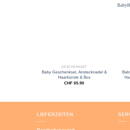
Add to
wishlist
GESCHENKSET
Baby Geschenkset, Anstecknadel &
Bab
Haarbürste & Box
Ha
CHF
65.90
LIEFERZEITEN
SER