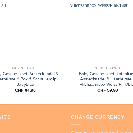
Add to
A
wishlist
wi
GESCHENKSET
GESCHENKSET
y Geschenkset, Anstecknadel &
Baby Geschenkset, katholisc
arbürste & Box & Schnullerclip
Anstecknadel & Haarbürste
BabyBlau
Milchzahnbox Weiss/Pink/Bl
CHF
84.90
CHF
59.90
VICE
CHANGE CURRENCY