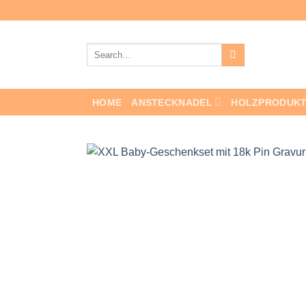
Skip
to
content
Search
for:
HOME
ANSTECKNADEL
HOLZPRODUK