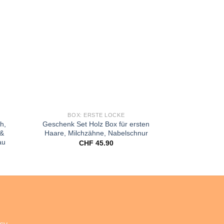
dd to
Add to
shlist
wishlist
BOX: ERSTE LOCKE
BABY
h,
Geschenk Set Holz Box für ersten
Baby Gesche
 &
Haare, Milchzähne, Nabelschnur
Box 
au
CHF
45.90
C