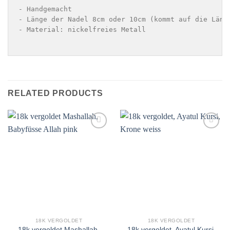
- Handgemacht 

- Länge der Nadel 8cm oder 10cm (kommt auf die Länge
- Material: nickelfreies Metall

RELATED PRODUCTS
Add to
Add to
wishlist
wishlist
18K VERGOLDET
18K VERGOLDET
18k vergoldet Mashallah,
18k vergoldet, Ayatul Kursi,