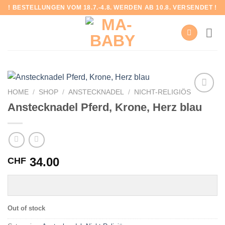
Skip
! BESTELLUNGEN VOM 18.7.-4.8. WERDEN AB 10.8. VERSENDET !
to
content
HOME
/
SHOP
/
ANSTECKNADEL
/
NICHT-RELIGIÖS
Anstecknadel Pferd, Krone, Herz blau
Add to
wishlist
34.00
CHF
Out of stock